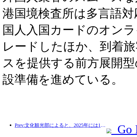
港国境検査所は多言語対
国人入国カードのオンラ
レードしたほか、到着旅
スを提供する前方展開型
設準備を進めている。
Prev:文化観光部によると、2025年には16,994か所のA級景勝地が75億1000万人の観光客を迎え、5544億9000万元の観光収入を生み出した。
Go 