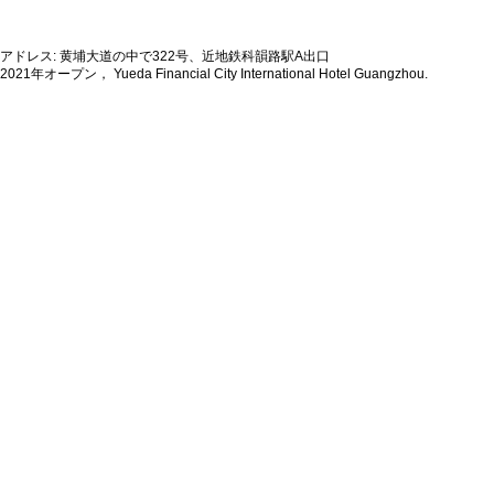
アドレス: 黄埔大道の中で322号、近地鉄科韻路駅A出口
2021年オープン， Yueda Financial City International Hotel Guangzhou.