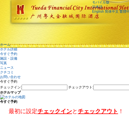
モバイル版
日本語
English
简体中文
繁體
ホーム
ホテル詳細
今すぐ予約
施設・設備
写真
ニュース
クチコミ
お問い合わせ
今すぐ予約
チェックイン:
チェックアウト:
ホテルマップ
今すぐ予約
最初に設定
チェックイン
と
チェックアウト
！