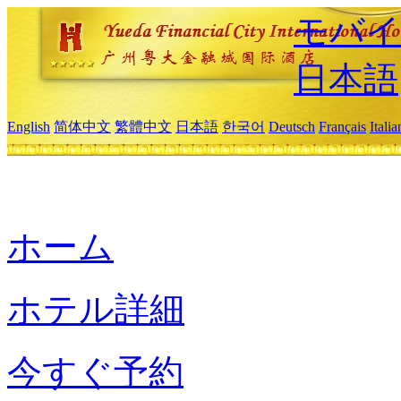
モバイ
日本語
English
简体中文
繁體中文
日本語
한국어
Deutsch
Français
Itali
ホーム
ホテル詳細
今すぐ予約