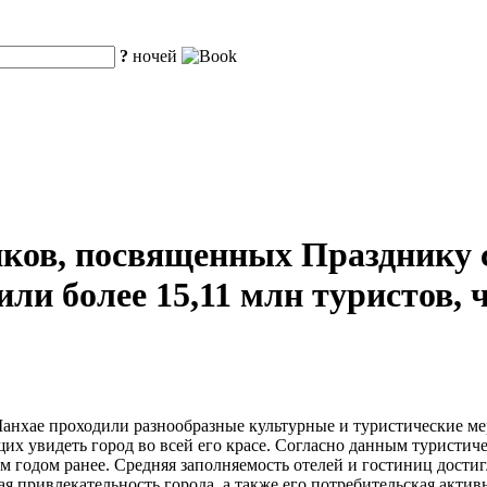
?
ночей
иков, посвященных Празднику 
ли более 15,11 млн туристов, 
анхае проходили разнообразные культурные и туристические мер
их увидеть город во всей его красе. Согласно данным туристич
ем годом ранее. Средняя заполняемость отелей и гостиниц достиг
я привлекательность города, а также его потребительская актив