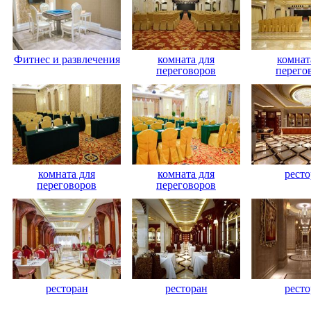
Фитнес и развлечения
комната для
комнат
переговоров
перего
комната для
комната для
ресто
переговоров
переговоров
ресторан
ресторан
ресто