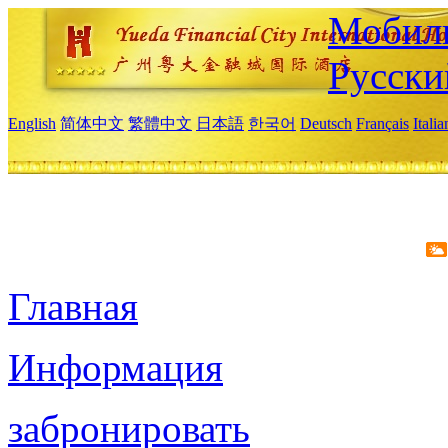
Мобиль
Русски
English
简体中文
繁體中文
日本語
한국어
Deutsch
Français
Itali
Главная
Информация
забронировать