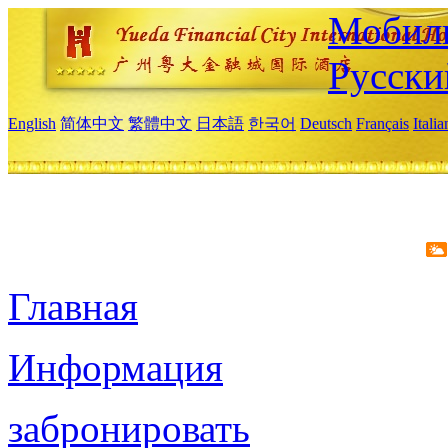
Мобиль
Русски
English
简体中文
繁體中文
日本語
한국어
Deutsch
Français
Itali
Главная
Информация
забронировать