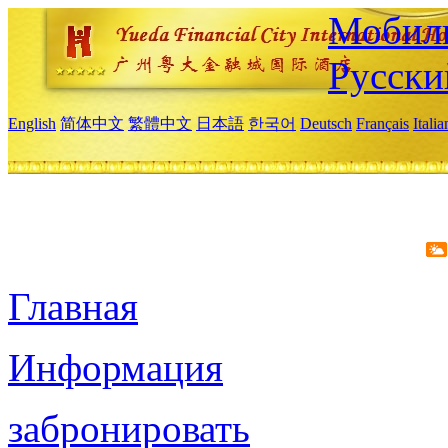
Мобиль
Русски
English
简体中文
繁體中文
日本語
한국어
Deutsch
Français
Itali
Главная
Информация
забронировать