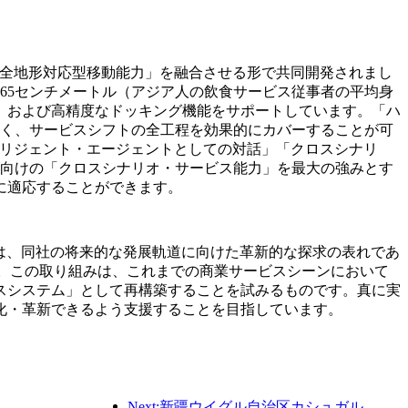
icsが有する「全地形対応型移動能力」を融合させる形で共同開発されまし
65センチメートル（アジア人の飲食サービス従事者の平均身
、および高精度なドッキング機能をサポートしています。「ハ
なく、サービスシフトの全工程を効果的にカバーすることが可
テリジェント・エージェントとしての対話」「クロスシナリ
界向けの「クロスシナリオ・サービス能力」を最大の強みとす
に適応することができます。
ションの提供は、同社の将来的な発展軌道に向けた革新的な探求の表れであ
す。この取り組みは、これまでの商業サービスシーンにおいて
スシステム」として再構築することを試みるものです。真に実
化・革新できるよう支援することを目指しています。
Next:新疆ウイグル自治区カシュガル、民族間交流の促進に向けた観光振興イベントを開催