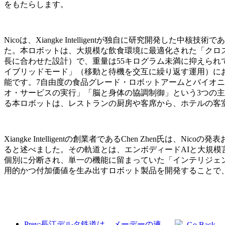
をもたらします。
Nicoは、Xiangke Intelligentが独自に研究開発した
た。本ロボットは、大規模な飲食環境に最適化された「クロス
長に合わせた設計）で、重量は55キログラム未満に抑えら
イブリッドモード」（移動と待機を交互に繰り返す運用）にお
能です。7自由度の食品グレード・ロボットアームとバイオニ
オ・サービスの実行」「脳と身体の協調制御」という3つの主
る本ロボットは、レストランの厨房や客席から、ホテルの客
Xiangke Intelligentの創業者であるChen Zh
ると述べました。その軌道とは、エンボディードAIと大規模
個別に分断され、単一の機能に留まっていた「インテリジェ
用的かつ付加価値を生み出すロボット製品を開発することで
Prev:長江デルタ鉄道は、メーデーの連休期間中に2138万人以上の乗客を輸送した。
Go Back