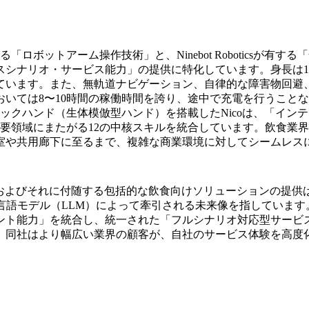
中核技術である「ロボットアーム操作技術」と、Ninebot Robot
シナリオ・サービス能力」の提供に特化しています。身長は1
れています。また、無軌道ナビゲーション、自律的な障害物回避
いては8〜10時間の稼働時間を誇り、途中で充電を行うこと
ックハンド（生体模倣型ハンド）を搭載したNicoは、「イン
要領域にまたがる12の中核スキルを統合しています。飲食業
室や共用廊下に至るまで、複雑な商業環境に対してシームレス
en氏は、Nicoの発表およびそれに付随する包括的な飲食向けソリュー
言語モデル（LLM）によって牽引される未来像を指していま
ント能力」を統合し、統一された「フルシナリオ対応型サービ
、同社はより幅広い業界の顧客が、自社のサービス体験を高度