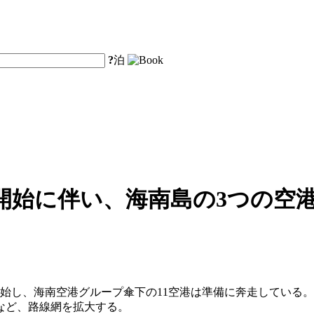
?
泊
始に伴い、海南島の3つの空港
始し、海南空港グループ傘下の11空港は準備に奔走している。海
るなど、路線網を拡大する。