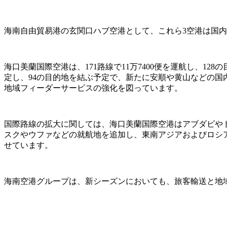
海南自由貿易港の玄関口ハブ空港として、これら3空港は国
海口美蘭国際空港は、171路線で11万7400便を運航し、1
定し、94の目的地を結ぶ予定で、新たに安順や黄山などの国
地域フィーダーサービスの強化を図っています。
国際路線の拡大に関しては、海口美蘭国際空港はアブダビや
スクやウファなどの就航地を追加し、東南アジアおよびロシ
せています。
海南空港グループは、新シーズンにおいても、旅客輸送と地