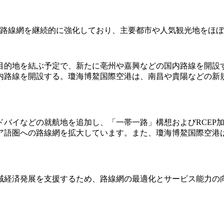
内路線網を継続的に強化しており、主要都市や人気観光地をほ
28の目的地を結ぶ予定で、新たに亳州や嘉興などの国内路線を開設す
内路線を開設する。瓊海博鰲国際空港は、南昌や貴陽などの新規
ドバイなどの就航地を追加し、「一帯一路」構想およびRCEP
ア語圏への路線網を拡大しています。また、瓊海博鰲国際空港
域経済発展を支援するため、路線網の最適化とサービス能力の