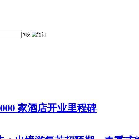
?
晚
00 家酒店开业里程碑