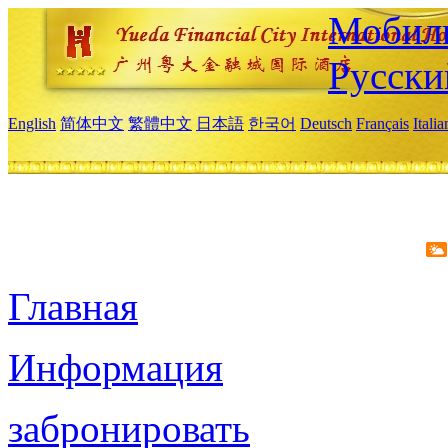
Мобиль
Русски
English
简体中文
繁體中文
日本語
한국어
Deutsch
Français
Itali
Главная
Информация
забронировать