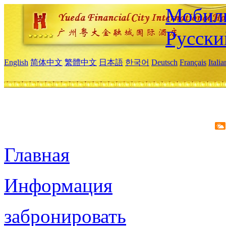
Мобиль
Русски
English
简体中文
繁體中文
日本語
한국어
Deutsch
Français
Itali
Главная
Информация
забронировать