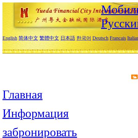
Мобиль
Русски
English
简体中文
繁體中文
日本語
한국어
Deutsch
Français
Itali
Главная
Информация
забронировать