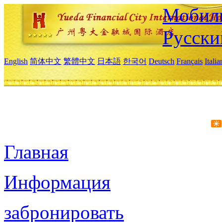
Мобиль
Русски
English
简体中文
繁體中文
日本語
한국어
Deutsch
Français
Itali
Главная
Информация
забронировать