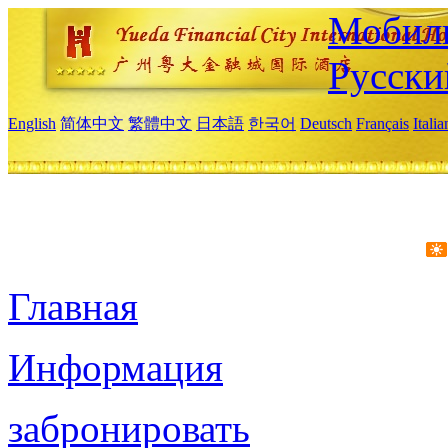
Мобиль
Русски
English
简体中文
繁體中文
日本語
한국어
Deutsch
Français
Itali
Главная
Информация
забронировать