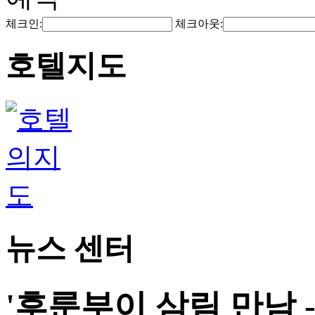
체크인:
체크아웃:
호텔지도
뉴스 센터
'후룬부이 삼림 만남 