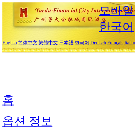
모바일
한국어
English
简体中文
繁體中文
日本語
한국어
Deutsch
Français
Itali
홈
옵션 정보