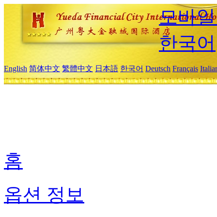
모바일
한국어
English
简体中文
繁體中文
日本語
한국어
Deutsch
Français
Itali
홈
옵션 정보