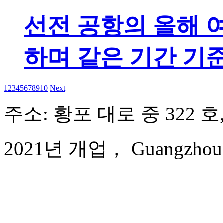
선전 공항의 올해 여
하며 같은 기간 기
1
2
3
4
5
6
7
8
9
10
Next
주소: 황포 대로 중 322 호
2021년 개업， Guangzhou Yue