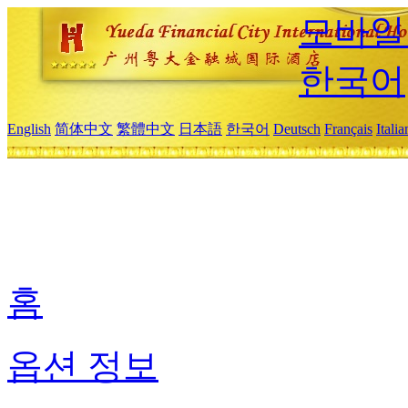
모바일
한국어
English
简体中文
繁體中文
日本語
한국어
Deutsch
Français
Itali
홈
옵션 정보