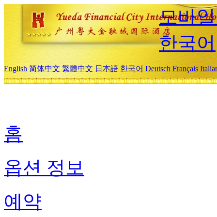
모바일
한국어
English
简体中文
繁體中文
日本語
한국어
Deutsch
Français
Itali
홈
옵션 정보
예약