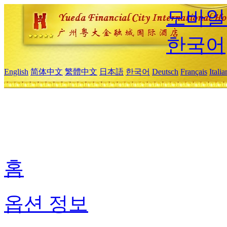
모바일
한국어
English
简体中文
繁體中文
日本語
한국어
Deutsch
Français
Itali
홈
옵션 정보