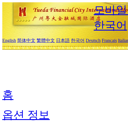
모바일
한국어
English
简体中文
繁體中文
日本語
한국어
Deutsch
Français
Itali
홈
옵션 정보