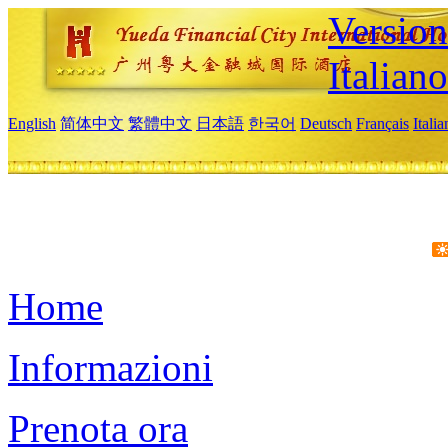
Version
Italiano
English
简体中文
繁體中文
日本語
한국어
Deutsch
Français
Itali
Home
Informazioni
Prenota ora