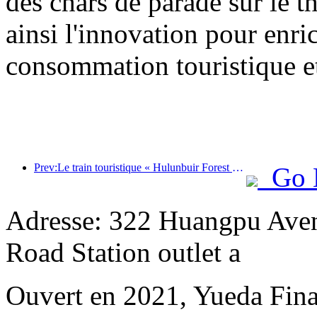
des chars de parade sur le t
ainsi l'innovation pour enri
consommation touristique et
Prev:Le train touristique « Hulunbuir Forest Rendezvous - Daxinganling Express - Starlight Train - Tianyi Journey » effectue son voyage inaugural.
Go 
Adresse: 322 Huangpu Aven
Road Station outlet a
Ouvert en 2021, Yueda Finan