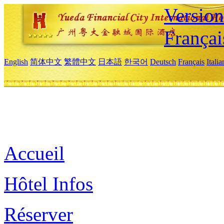
Versio
Françai
English
简体中文
繁體中文
日本語
한국어
Deutsch
Français
Itali
Accueil
Hôtel Infos
Réserver