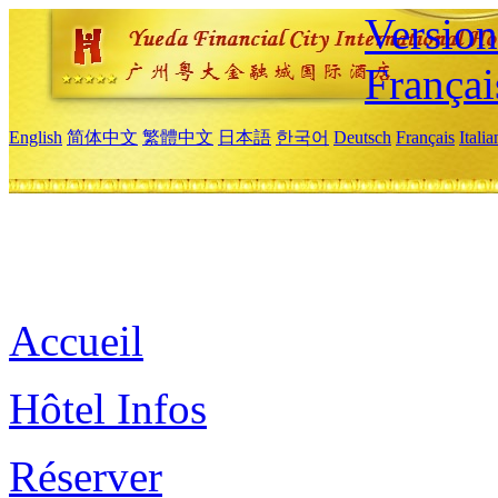
Versio
Françai
English
简体中文
繁體中文
日本語
한국어
Deutsch
Français
Itali
Accueil
Hôtel Infos
Réserver