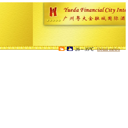
26 ~ 35℃
Détail météo