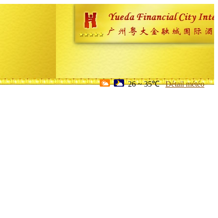
26 ~ 35℃
Détail météo