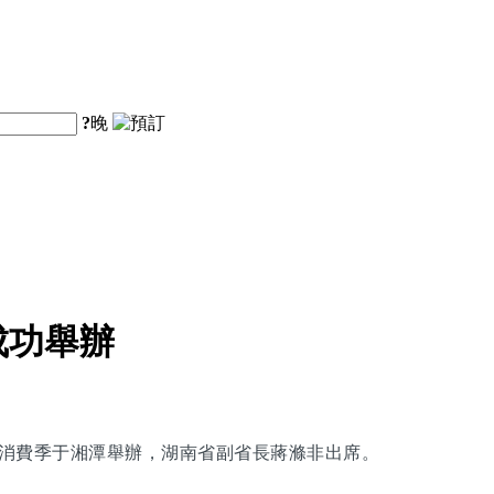
?
晚
成功舉辦
旅購物消費季于湘潭舉辦，湖南省副省長蔣滌非出席。