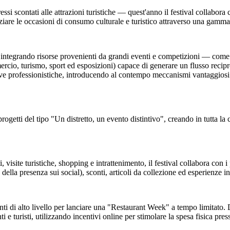
essi scontati alle attrazioni turistiche — quest'anno il festival collabor
are le occasioni di consumo culturale e turistico attraverso una gamma di
o, integrando risorse provenienti da grandi eventi e competizioni — come
o, turismo, sport ed esposizioni) capace di generare un flusso reciproco 
e professionistiche, introducendo al contempo meccanismi vantaggiosi per
progetti del tipo "Un distretto, un evento distintivo", creando in tutta la ci
 visite turistiche, shopping e intrattenimento, il festival collabora con i
 della presenza sui social), sconti, articoli da collezione ed esperienze in
oranti di alto livello per lanciare una "Restaurant Week" a tempo limitato
e turisti, utilizzando incentivi online per stimolare la spesa fisica press