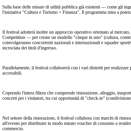
Sulla base delle misure di utilità pubblica già esistenti — come gli ingr
l'iniziativa "Cultura e Turismo + Finanza". Il programma mira a potenzi
Il festival adotterà inoltre un approccio operativo orientato al mercat
Competition — per creare un modello "cinque in uno" (cultura, commerci
coinvolgeranno concorrenti nazionali e internazionali e squadre sportiv
incrociata dei titoli d'ingresso.
Parallelamente, il festival collaborerà con i vari distretti per realizzare 
accessibili.
Coprendo l'intera filiera che comprende ristorazione, alloggio, trasporti,
concreti per i visitatori, tra cui opportunità di "check-in" (condivisione
Nel settore della ristorazione, il festival collabora con marchi di rist
all'evento per distribuire in modo mirato voucher di consumo a residenti 
commercio.