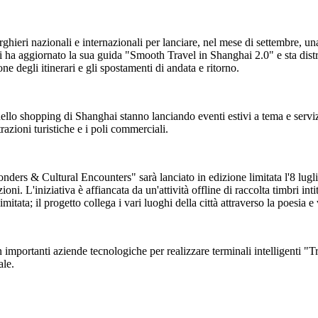
lberghieri nazionali e internazionali per lanciare, nel mese di settembre,
i ha aggiornato la sua guida "Smooth Travel in Shanghai 2.0" e sta distr
ne degli itinerari e gli spostamenti di andata e ritorno.
 dello shopping di Shanghai stanno lanciando eventi estivi a tema e servizi
attrazioni turistiche e i poli commerciali.
rs & Cultural Encounters" sarà lanciato in edizione limitata l'8 luglio. 
ioni. L'iniziativa è affiancata da un'attività offline di raccolta timbri i
limitata; il progetto collega i vari luoghi della città attraverso la poesia 
 importanti aziende tecnologiche per realizzare terminali intelligenti "T
ale.