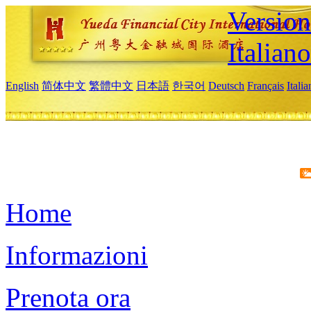
Version
Italiano
English
简体中文
繁體中文
日本語
한국어
Deutsch
Français
Itali
Home
Informazioni
Prenota ora