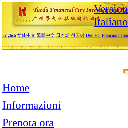
Version
Italiano
English
简体中文
繁體中文
日本語
한국어
Deutsch
Français
Itali
Home
Informazioni
Prenota ora