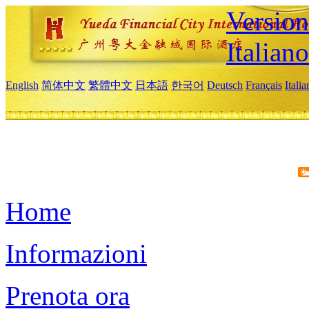
Version
Italiano
English
简体中文
繁體中文
日本語
한국어
Deutsch
Français
Itali
Home
Informazioni
Prenota ora