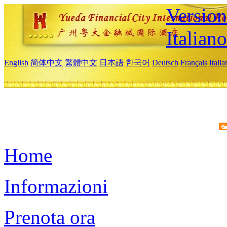
Version
Italiano
English
简体中文
繁體中文
日本語
한국어
Deutsch
Français
Itali
Home
Informazioni
Prenota ora