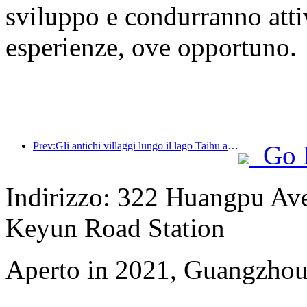
sviluppo e condurranno attiv
esperienze, ove opportuno.
Prev:Gli antichi villaggi lungo il lago Taihu a Huzhou, nella provincia dello Zhejiang, hanno avviato lavori di ristrutturazione e ammodernamento, con un investimento di quasi 1 miliardo di yuan.
Go 
Indirizzo: 322 Huangpu Aven
Keyun Road Station
Aperto in 2021, Guangzhou 