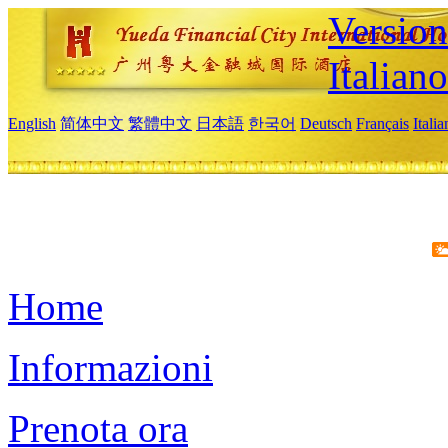
Version
Italiano
English
简体中文
繁體中文
日本語
한국어
Deutsch
Français
Itali
Home
Informazioni
Prenota ora