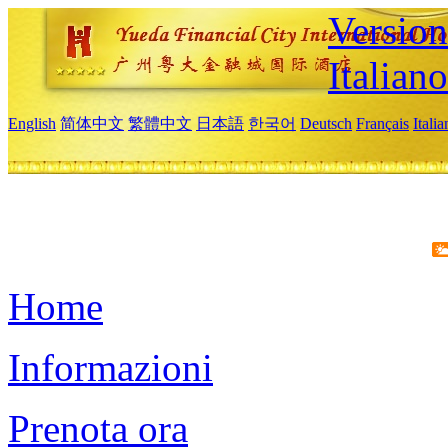
Version
Italiano
English
简体中文
繁體中文
日本語
한국어
Deutsch
Français
Itali
Home
Informazioni
Prenota ora