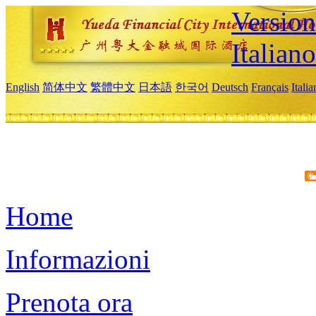
Version
Italiano
English
简体中文
繁體中文
日本語
한국어
Deutsch
Français
Itali
Home
Informazioni
Prenota ora