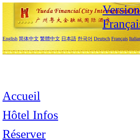
Versio
Françai
English
简体中文
繁體中文
日本語
한국어
Deutsch
Français
Itali
Accueil
Hôtel Infos
Réserver