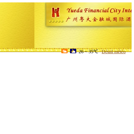
26 ~ 35℃
Détail météo