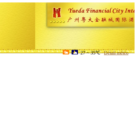
27 ~ 35℃
Détail météo