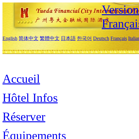
Versio
Françai
English
简体中文
繁體中文
日本語
한국어
Deutsch
Français
Itali
Accueil
Hôtel Infos
Réserver
Équipements