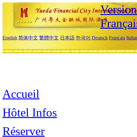
Versio
Françai
English
简体中文
繁體中文
日本語
한국어
Deutsch
Français
Itali
Accueil
Hôtel Infos
Réserver