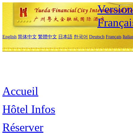
Versio
Françai
English
简体中文
繁體中文
日本語
한국어
Deutsch
Français
Itali
Accueil
Hôtel Infos
Réserver