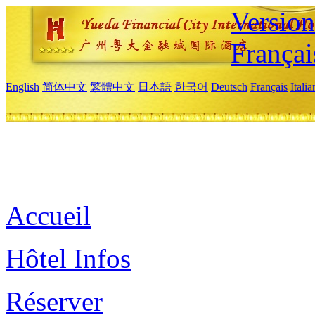
Versio
Françai
English
简体中文
繁體中文
日本語
한국어
Deutsch
Français
Itali
Accueil
Hôtel Infos
Réserver