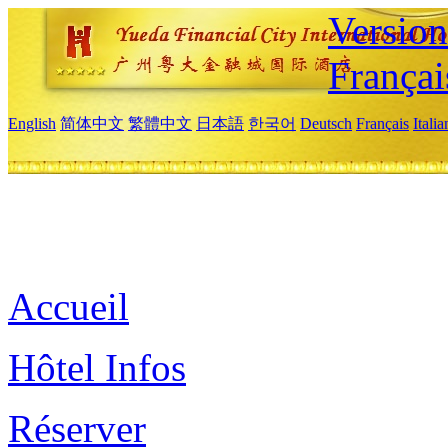
Versio
Françai
English
简体中文
繁體中文
日本語
한국어
Deutsch
Français
Itali
Accueil
Hôtel Infos
Réserver