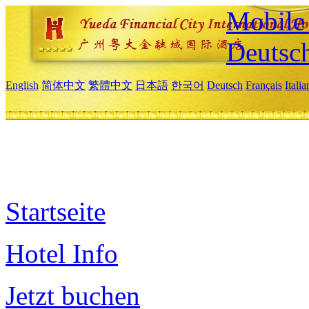
Mobile 
Deutsc
English
简体中文
繁體中文
日本語
한국어
Deutsch
Français
Itali
Startseite
Hotel Info
Jetzt buchen