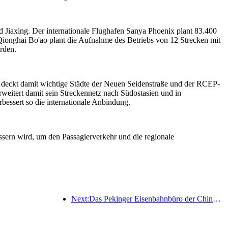
d Jiaxing. Der internationale Flughafen Sanya Phoenix plant 83.400
Qionghai Bo'ao plant die Aufnahme des Betriebs von 12 Strecken mit
rden.
d deckt damit wichtige Städte der Neuen Seidenstraße und der RCEP-
weitert damit sein Streckennetz nach Südostasien und in
bessert so die internationale Anbindung.
essern wird, um den Passagierverkehr und die regionale
Next:Das Pekinger Eisenbahnbüro der China Railway hat den Transportbetrieb anlässlich des Qingming-Festivals aufgenommen und rechnet mit 7,37 Millionen Fahrgästen.