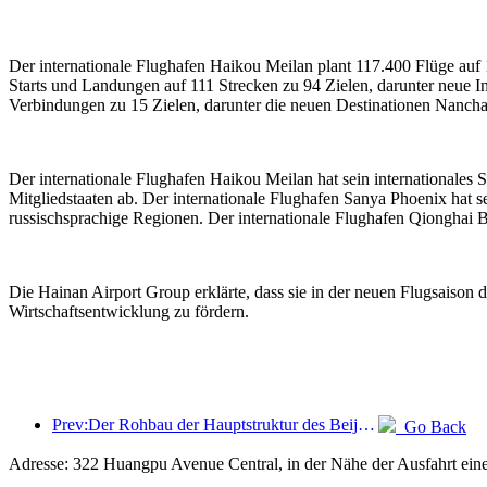
Der internationale Flughafen Haikou Meilan plant 117.400 Flüge auf 
Starts und Landungen auf 111 Strecken zu 94 Zielen, darunter neue 
Verbindungen zu 15 Zielen, darunter die neuen Destinationen Nancha
Der internationale Flughafen Haikou Meilan hat sein internationale
Mitgliedstaaten ab. Der internationale Flughafen Sanya Phoenix hat 
russischsprachige Regionen. Der internationale Flughafen Qionghai B
Die Hainan Airport Group erklärte, dass sie in der neuen Flugsaison 
Wirtschaftsentwicklung zu fördern.
Prev:Der Rohbau der Hauptstruktur des Beijing Haichang Ocean Park soll bis Ende des Jahres fertiggestellt sein; die Fertigstellung und Eröffnung werden für das Jahr 2027 erwartet.
Go Back
Adresse: 322 Huangpu Avenue Central, in der Nähe der Ausfahrt ein