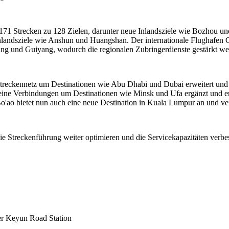
171 Strecken zu 128 Zielen, darunter neue Inlandsziele wie Bozhou un
Inlandsziele wie Anshun und Huangshan. Der internationale Flughafen 
ng und Guiyang, wodurch die regionalen Zubringerdienste gestärkt we
s Streckennetz um Destinationen wie Abu Dhabi und Dubai erweitert un
seine Verbindungen um Destinationen wie Minsk und Ufa ergänzt und er
o'ao bietet nun auch eine neue Destination in Kuala Lumpur an und ver
die Streckenführung weiter optimieren und die Servicekapazitäten verb
er Keyun Road Station