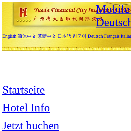
Mobile 
Deutsc
English
简体中文
繁體中文
日本語
한국어
Deutsch
Français
Itali
Startseite
Hotel Info
Jetzt buchen