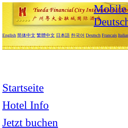
Mobile 
Deutsc
English
简体中文
繁體中文
日本語
한국어
Deutsch
Français
Itali
Startseite
Hotel Info
Jetzt buchen