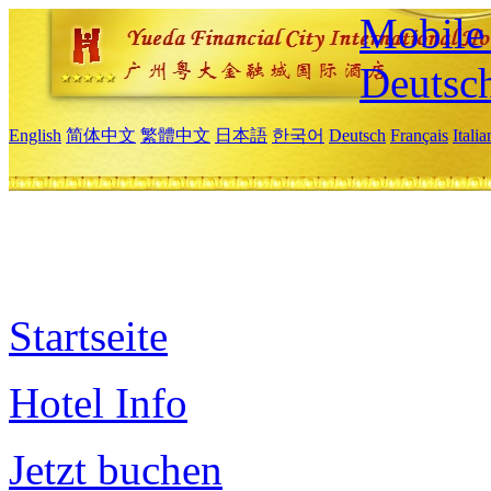
Mobile 
Deutsc
English
简体中文
繁體中文
日本語
한국어
Deutsch
Français
Itali
Startseite
Hotel Info
Jetzt buchen