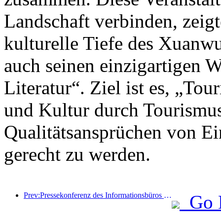
Landschaft verbinden, zeigt
kulturelle Tiefe des Xuanwu
auch seinen einzigartigen W
Literatur“. Ziel ist es, „To
und Kultur durch Tourismus
Qualitätsansprüchen von Ei
gerecht zu werden.
Prev:Pressekonferenz des Informationsbüros des Staatsrats: Derzeit gibt es in meinem Land 28 Grenzhäfen, die selbstfahrende Tourismusdienste anbieten können
Go 