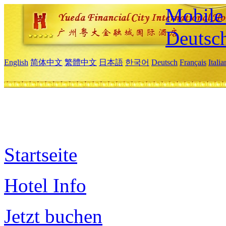
Mobile 
Deutsc
English
简体中文
繁體中文
日本語
한국어
Deutsch
Français
Itali
Startseite
Hotel Info
Jetzt buchen